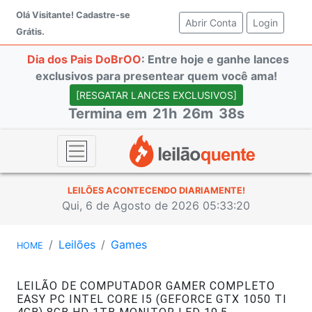
Olá Visitante!
Cadastre-se
Abrir Conta
(current)
Login
Grátis.
Dia dos Pais DoBrOO
: Entre hoje e ganhe lances
exclusivos para presentear quem você ama!
[RESGATAR LANCES EXCLUSIVOS]
Termina em
21h
26m
38s
LEILÕES ACONTECENDO DIARIAMENTE!
Qui, 6 de Agosto de 2026 05:33:20
Leilões
Games
HOME
LEILÃO DE COMPUTADOR GAMER COMPLETO
EASY PC INTEL CORE I5 (GEFORCE GTX 1050 TI