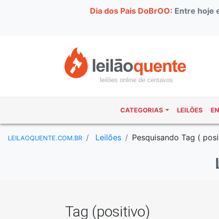
Dia dos Pais DoBrOO
: Entre hoje
leilões online de centavos
CATEGORIAS
LEILÕES
E
Leilões
Pesquisando Tag ( posi
LEILAOQUENTE.COM.BR
Tag (positivo)