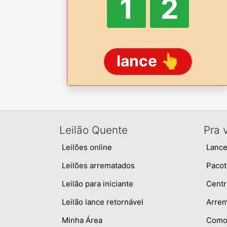
1
2
lance 👆
Leilão Quente
Pra 
Leilões online
Lance
Leilões arrematados
Pacot
Leilão para iniciante
Centr
Leilão lance retornável
Arre
Minha Área
Como 