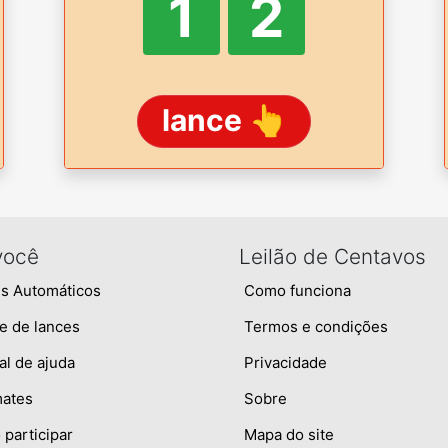
1
2
lance 👆
você
Leilão de Centavos
s Automáticos
Como funciona
e de lances
Termos e condições
al de ajuda
Privacidade
mates
Sobre
participar
Mapa do site