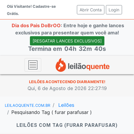
Olá Visitante!
Cadastre-se
Abrir Conta
(current)
Login
Grátis.
Dia dos Pais DoBrOO
: Entre hoje e ganhe lances
exclusivos para presentear quem você ama!
[RESGATAR LANCES EXCLUSIVOS]
Termina em
04h
32m
39s
LEILÕES ACONTECENDO DIARIAMENTE!
Qui, 6 de Agosto de 2026 22:27:20
Leilões
LEILAOQUENTE.COM.BR
Pesquisando Tag ( furar parafusar )
LEILÕES COM TAG (FURAR PARAFUSAR)