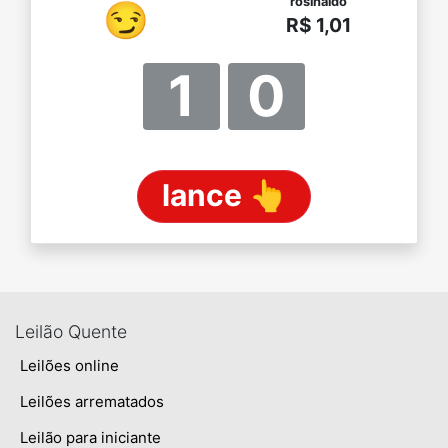
rosinaldo
😏
R$ 1,01
1
0
lance 👆
Leilão Quente
Leilões online
Leilões arrematados
Leilão para iniciante