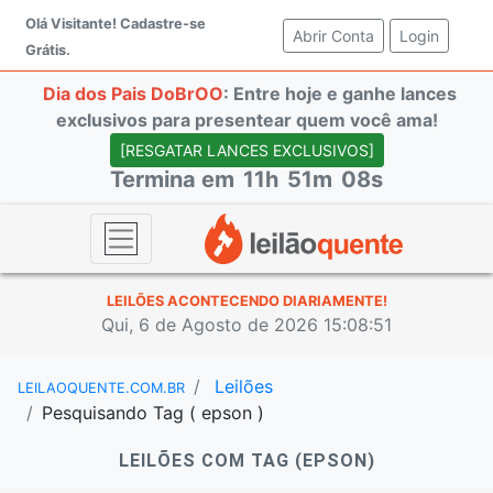
Olá Visitante!
Cadastre-se
Abrir Conta
(current)
Login
Grátis.
Dia dos Pais DoBrOO
: Entre hoje e ganhe lances
exclusivos para presentear quem você ama!
[RESGATAR LANCES EXCLUSIVOS]
Termina em
11h
51m
08s
LEILÕES ACONTECENDO DIARIAMENTE!
Qui, 6 de Agosto de 2026 15:08:51
Leilões
LEILAOQUENTE.COM.BR
Pesquisando Tag ( epson )
LEILÕES COM TAG (EPSON)