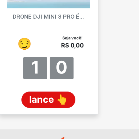
DRONE DJI MINI 3 PRO É...
Seja você!
😏
R$ 0,00
1
0
lance 👆