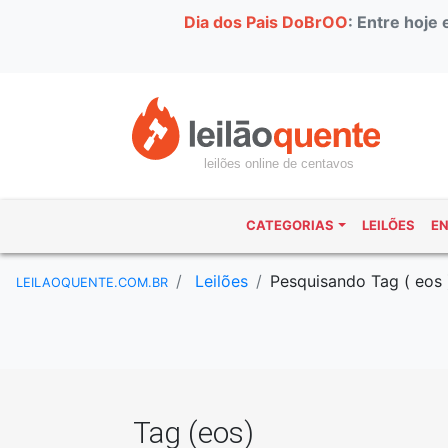
Dia dos Pais DoBrOO
: Entre hoje
leilões online de centavos
CATEGORIAS
LEILÕES
E
Leilões
Pesquisando Tag ( eos 
LEILAOQUENTE.COM.BR
Tag (eos)