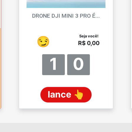
DRONE DJI MINI 3 PRO É...
Seja você!
😏
R$ 0,00
1
0
lance 👆