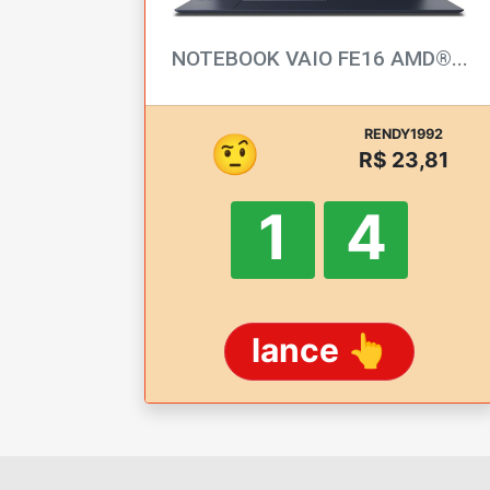
NOTEBOOK VAIO FE16 AMD®...
RENDY1992
🤨
R$ 23,81
1
3
lance 👆