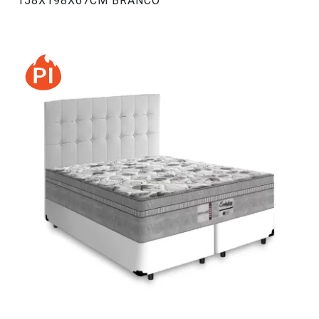
158X198X67CM BRANCO
#47334