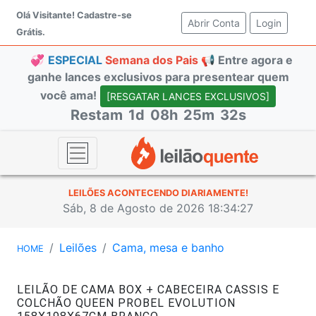
Olá Visitante!
Cadastre-se
Abrir Conta
(current)
Login
Grátis.
💞
ESPECIAL
Semana dos Pais 📢
Entre agora e
ganhe lances exclusivos para presentear quem
você ama!
[RESGATAR LANCES EXCLUSIVOS]
Restam
1d
08h
25m
32s
LEILÕES ACONTECENDO DIARIAMENTE!
Sáb, 8 de Agosto de 2026 18:34:27
Leilões
Cama, mesa e banho
HOME
LEILÃO DE CAMA BOX + CABECEIRA CASSIS E
COLCHÃO QUEEN PROBEL EVOLUTION