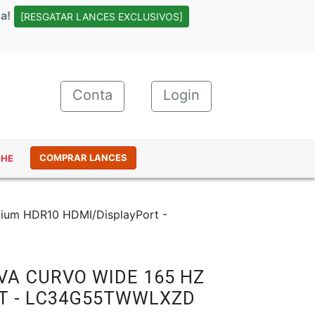
a!
[RESGATAR LANCES EXCLUSIVOS]
Conta
(current)
Login
COMPRAR LANCES
NHE
ium HDR10 HDMI/DisplayPort -
VA CURVO WIDE 165 HZ
RT - LC34G55TWWLXZD
#45052