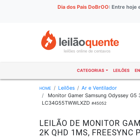
Dia dos Pais DoBrOO
: Entre hoje
leilões online de centavos
CATEGORIAS
LEILÕES
E
Leilões
Ar e Ventilador
HOME
Monitor Gamer Samsung Odyssey G5 3
LC34G55TWWLXZD
#45052
LEILÃO DE MONITOR GAM
2K QHD 1MS, FREESYNC