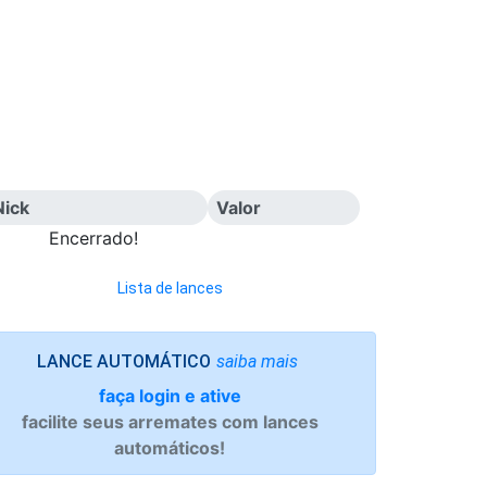
Nick
Valor
Encerrado!
Lista de lances
saiba mais
LANCE AUTOMÁTICO
faça login e ative
facilite seus arremates com lances
automáticos!