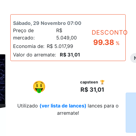
Sábado, 29 Novembro 07:00
Preço de
R$
DESCONTO
mercado:
5.049,00
99.38
%
Economia de:
R$ 5.017,99
Valor do arremate:
R$ 31,01
R$
🤑
capsteen 🏆
R$ 31,01
Utilizado
(ver lista de lances)
lances para o
arremate!