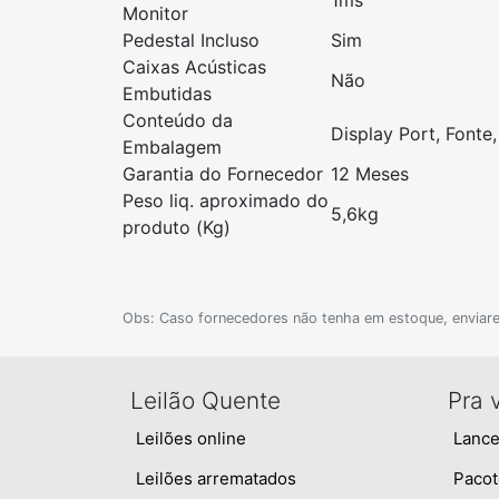
1ms
Monitor
Pedestal Incluso
Sim
Caixas Acústicas
Não
Embutidas
Conteúdo da
Display Port, Fonte
Embalagem
Garantia do Fornecedor
12 Meses
Peso liq. aproximado do
5,6kg
produto (Kg)
Obs: Caso fornecedores não tenha em estoque, enviar
Leilão Quente
Pra 
Leilões online
Lance
Leilões arrematados
Pacot