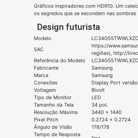
Gráficos inspiradores com HDR10. Um caleid
os segredos que se escondem nas sombras c
Design futurista
Modelo
LC34G55TWWLXZ
https://www.samsun
SAC
regiões), http://l
Referência do Modelo
LC34G55TWWLXZ
Fabricante
Samsung
Marca
Samsung
Conexões
Display Port versão
Voltagem
Bivolt
Tipo de Monitor
LED
Tamanho da Tela
34 pol.
Resolução Máxima
3440 x 1440
Pixel Pitch
0.2724 x 0.2724
Ângulo de Visão
178/178
Tempo de Resposta