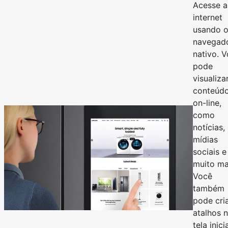
Acesse a
internet
usando 
navegad
nativo. 
pode
visualiza
conteúd
on-line,
como
notícias,
mídias
sociais e
muito ma
Você
também
pode cri
atalhos 
tela inici