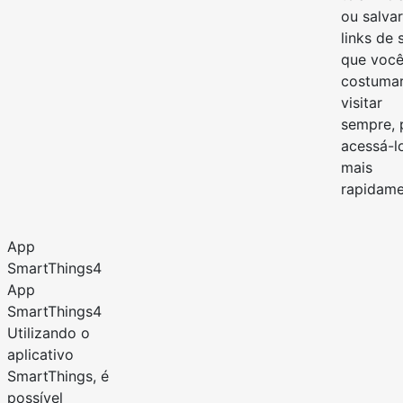
ou salvar
links de 
que voc
costuma
visitar
sempre, 
acessá-l
mais
rapidame
App
SmartThings4
App
SmartThings4
Utilizando o
aplicativo
SmartThings, é
possível