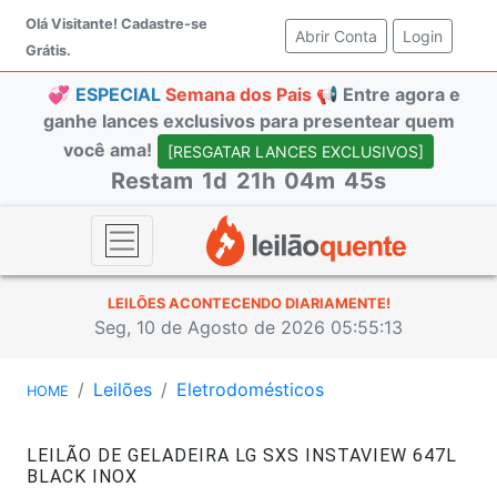
Olá Visitante!
Cadastre-se
Abrir Conta
(current)
Login
Grátis.
💞
ESPECIAL
Semana dos Pais 📢
Entre agora e
ganhe lances exclusivos para presentear quem
você ama!
[RESGATAR LANCES EXCLUSIVOS]
Restam
1d
21h
04m
44s
LEILÕES ACONTECENDO DIARIAMENTE!
Seg, 10 de Agosto de 2026 05:55:14
Leilões
Eletrodomésticos
HOME
LEILÃO DE GELADEIRA LG SXS INSTAVIEW 647L
BLACK INOX
#44986