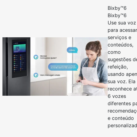
Bixby™6
Bixby™6
Use sua voz
para acessa
serviços e
conteúdos,
como
sugestões d
refeição,
usando ape
sua voz. Ela
reconhece a
6 vozes
diferentes p
recomendaç
e conteúdo
personalizad