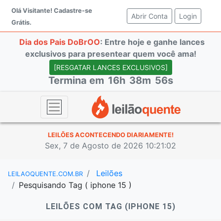
Olá Visitante!
Cadastre-se
Abrir Conta
(current)
Login
Grátis.
Dia dos Pais DoBrOO
: Entre hoje e ganhe lances
exclusivos para presentear quem você ama!
[RESGATAR LANCES EXCLUSIVOS]
Termina em
16h
38m
56s
LEILÕES ACONTECENDO DIARIAMENTE!
Sex, 7 de Agosto de 2026 10:21:02
Leilões
LEILAOQUENTE.COM.BR
Pesquisando Tag ( iphone 15 )
LEILÕES COM TAG (IPHONE 15)