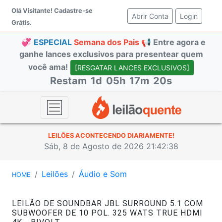
Olá Visitante!
Cadastre-se
Abrir Conta
(current)
Login
Grátis.
💞
ESPECIAL
Semana dos Pais 📢
Entre agora e
ganhe lances exclusivos para presentear quem
você ama!
[RESGATAR LANCES EXCLUSIVOS]
Restam
1d
05h
17m
20s
LEILÕES ACONTECENDO DIARIAMENTE!
Sáb, 8 de Agosto de 2026 21:42:38
Leilões
Áudio e Som
HOME
LEILÃO DE SOUNDBAR JBL SURROUND 5.1 COM
SUBWOOFER DE 10 POL. 325 WATS TRUE HDMI