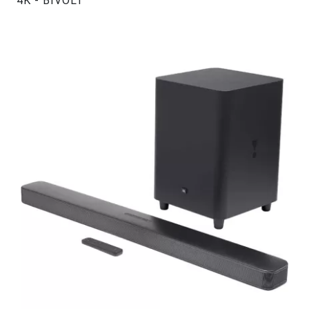
4K - BIVOLT
#47245