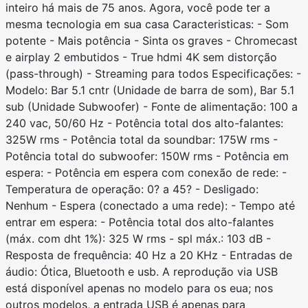
inteiro há mais de 75 anos. Agora, você pode ter a
mesma tecnologia em sua casa Caracteristicas: - Som
potente - Mais potência - Sinta os graves - Chromecast
e airplay 2 embutidos - True hdmi 4K sem distorção
(pass-through) - Streaming para todos Especificações: -
Modelo: Bar 5.1 cntr (Unidade de barra de som), Bar 5.1
sub (Unidade Subwoofer) - Fonte de alimentação: 100 a
240 vac, 50/60 Hz - Potência total dos alto-falantes:
325W rms - Potência total da soundbar: 175W rms -
Potência total do subwoofer: 150W rms - Potência em
espera: - Potência em espera com conexão de rede: -
Temperatura de operação: 0? a 45? - Desligado:
Nenhum - Espera (conectado a uma rede): - Tempo até
entrar em espera: - Potência total dos alto-falantes
(máx. com dht 1%): 325 W rms - spl máx.: 103 dB -
Resposta de frequência: 40 Hz a 20 KHz - Entradas de
áudio: Ótica, Bluetooth e usb. A reprodução via USB
está disponível apenas no modelo para os eua; nos
outros modelos, a entrada USB é apenas para