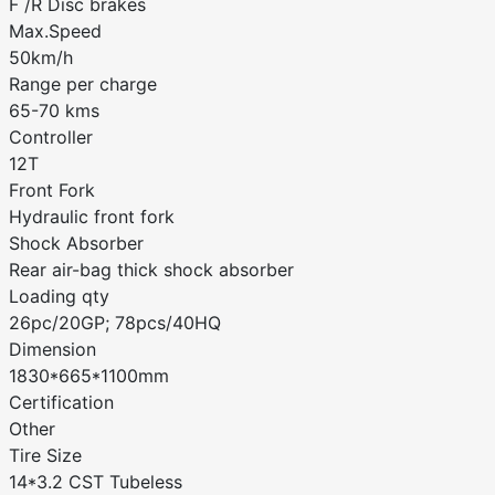
F /R Disc brakes
Max.Speed
50km/h
Range per charge
65-70 kms
Controller
12T
Front Fork
Hydraulic front fork
Shock Absorber
Rear air-bag thick shock absorber
Loading qty
26pc/20GP; 78pcs/40HQ
Dimension
1830*665*1100mm
Certification
Other
Tire Size
14*3.2 CST Tubeless