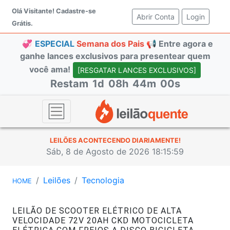
Olá Visitante!
Cadastre-se
Abrir Conta
(current)
Login
Grátis.
💞
ESPECIAL
Semana dos Pais 📢
Entre agora e
ganhe lances exclusivos para presentear quem
você ama!
[RESGATAR LANCES EXCLUSIVOS]
Restam
1d
08h
44m
00s
LEILÕES ACONTECENDO DIARIAMENTE!
Sáb, 8 de Agosto de 2026 18:15:59
Leilões
Tecnologia
HOME
LEILÃO DE SCOOTER ELÉTRICO DE ALTA
VELOCIDADE 72V 20AH CKD MOTOCICLETA