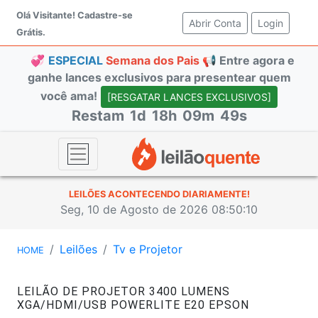
Olá Visitante!
Cadastre-se
Abrir Conta
(current)
Login
Grátis.
💞
ESPECIAL
Semana dos Pais 📢
Entre agora e
ganhe lances exclusivos para presentear quem
você ama!
[RESGATAR LANCES EXCLUSIVOS]
Restam
1d
18h
09m
49s
LEILÕES ACONTECENDO DIARIAMENTE!
Seg, 10 de Agosto de 2026 08:50:10
Leilões
Tv e Projetor
HOME
LEILÃO DE PROJETOR 3400 LUMENS
XGA/HDMI/USB POWERLITE E20 EPSON
#47356