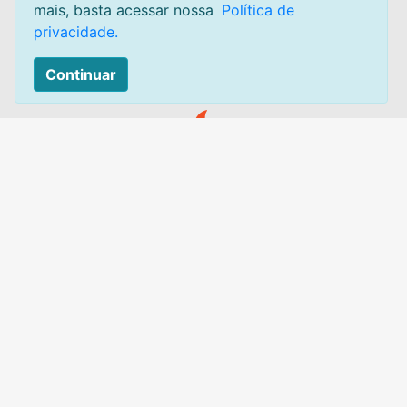
mais, basta acessar nossa
Política de
Sobre
privacidade.
Mapa do site
Continuar
Contato:
Acesse:
Canal de atendimento
Leilão Quente Site de Leilão de Centavos. Leilões acontecendo