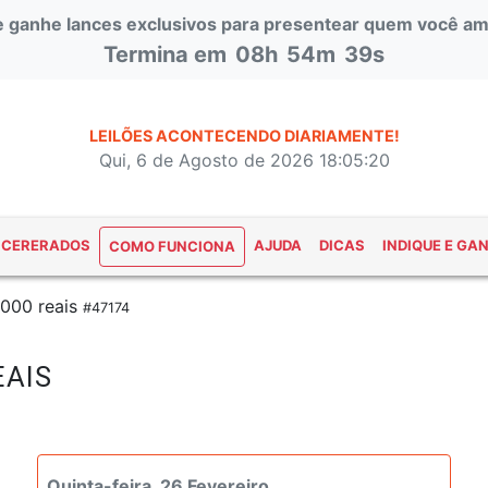
 e ganhe lances exclusivos para presentear quem você am
Termina em
08h
54m
38s
LEILÕES ACONTECENDO DIARIAMENTE!
Qui, 6 de Agosto de 2026 18:05:21
NCERERADOS
AJUDA
DICAS
INDIQUE E GA
COMO FUNCIONA
3000 reais
#47174
EAIS
#47174
Quinta-feira, 26 Fevereiro