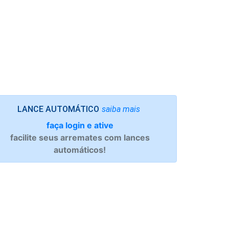
saiba mais
LANCE AUTOMÁTICO
faça login e ative
facilite seus arremates com lances
automáticos!