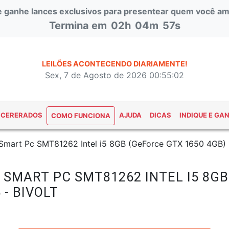
 e ganhe lances exclusivos para presentear quem você am
Termina em
02h
04m
56s
LEILÕES ACONTECENDO DIARIAMENTE!
Sex, 7 de Agosto de 2026 00:55:03
NCERERADOS
AJUDA
DICAS
INDIQUE E GA
COMO FUNCIONA
Smart Pc SMT81262 Intel i5 8GB (GeForce GTX 1650 4GB) 1T
 SMART PC SMT81262 INTEL I5 8G
 - BIVOLT
#47319