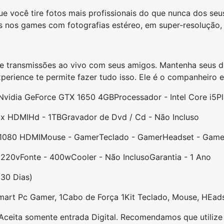
ue você tire fotos mais profissionais do que nunca dos se
eis nos games com fotografias estéreo, em super-resolução
 e transmissões ao vivo com seus amigos. Mantenha seus dr
erience te permite fazer tudo isso. Ele é o companheiro e
 Nvidia GeForce GTX 1650 4GB
Processador - Intel Core i5
P
 x HDMI
Hd - 1TB
Gravador de Dvd / Cd - Não Incluso
x1080 HDMI
Mouse - Gamer
Teclado - Gamer
Headset - Game
- 220v
Fonte - 400w
Cooler - Não Incluso
Garantia - 1 Ano
 30 Dias)
t Pc Gamer, 1Cabo de Força 1Kit Teclado, Mouse, HEadse
ceita somente entrada Digital. Recomendamos que utiliz