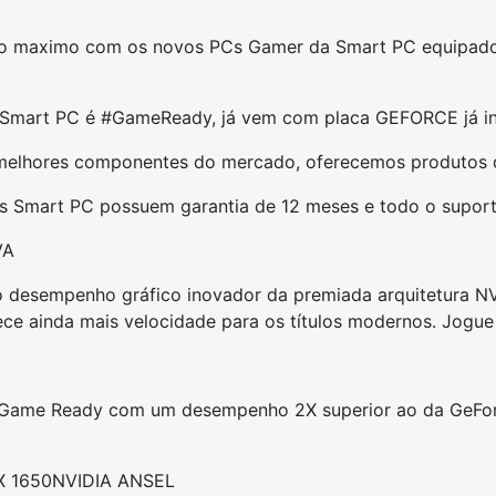
go ao maximo com os novos PCs Gamer da Smart PC equip
mart PC é #GameReady, já vem com placa GEFORCE já inst
elhores componentes do mercado, oferecemos produtos de
 Smart PC possuem garantia de 12 meses e todo o suport
VA
desempenho gráfico inovador da premiada arquitetura NVID
ece ainda mais velocidade para os títulos modernos. Jogu
ue Game Ready com um desempenho 2X superior ao da GeFor
 1650
NVIDIA ANSEL