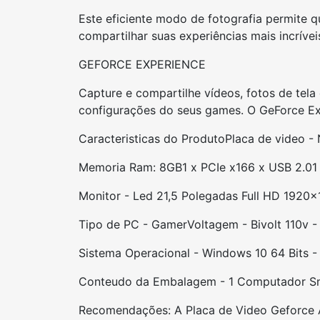
Este eficiente modo de fotografia permite q
compartilhar suas experiências mais incrív
GEFORCE EXPERIENCE
Capture e compartilhe vídeos, fotos de tela
configurações do seus games. O GeForce Exp
Caracteristicas do Produto
Placa de video -
Memoria Ram: 8GB
1 x PCIe x16
6 x USB 2.0
1
Monitor - Led 21,5 Polegadas Full HD 1920
Tipo de PC - Gamer
Voltagem - Bivolt 110v 
Sistema Operacional - Windows 10 64 Bits -
Conteudo da Embalagem - 1 Computador Smar
Recomendações: A Placa de Video Geforce A