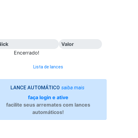
Nick
Valor
Encerrado!
Lista de lances
saiba mais
LANCE AUTOMÁTICO
faça login e ative
facilite seus arremates com lances
automáticos!