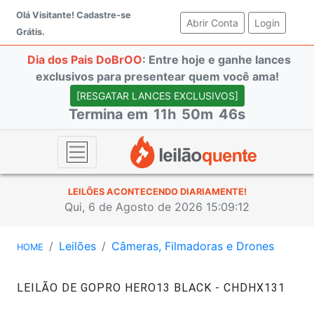
Olá Visitante!
Cadastre-se
Abrir Conta
(current)
Login
Grátis.
Dia dos Pais DoBrOO
: Entre hoje e ganhe lances
exclusivos para presentear quem você ama!
[RESGATAR LANCES EXCLUSIVOS]
Termina em
11h
50m
46s
LEILÕES ACONTECENDO DIARIAMENTE!
Qui, 6 de Agosto de 2026 15:09:12
Leilões
Câmeras, Filmadoras e Drones
HOME
LEILÃO DE GOPRO HERO13 BLACK - CHDHX131
#47