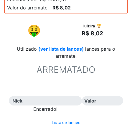
Valor do arremate:
R$ 8,02
R$
🤑
luizlira 🏆
R$ 8,02
Utilizado
(ver lista de lances)
lances para o
arremate!
ARREMATADO
Nick
Valor
Encerrado!
Lista de lances