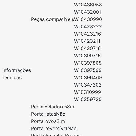
W10436958
W10432001
Peças compativeis
W10430990
W10423222
W10423216
W10423211
W10420716
W10399715
W10397805
Informações
W10397599
técnicas
W10396469
W10347202
W10310999
W10259720
Pés niveladores
Sim
Porta latas
Não
Porta ovos
Sim
Porta reversível
Não
Portfólio
Linha Branca