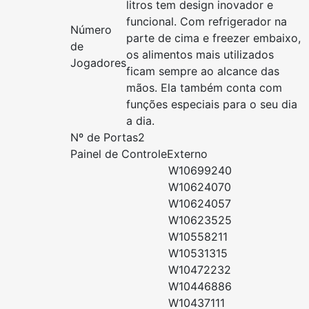
litros tem design inovador e
funcional. Com refrigerador na
Número
parte de cima e freezer embaixo,
de
os alimentos mais utilizados
Jogadores
ficam sempre ao alcance das
mãos. Ela também conta com
funções especiais para o seu dia
a dia.
Nº de Portas
2
Painel de Controle
Externo
W10699240
W10624070
W10624057
W10623525
W10558211
W10531315
W10472232
W10446886
W10437111