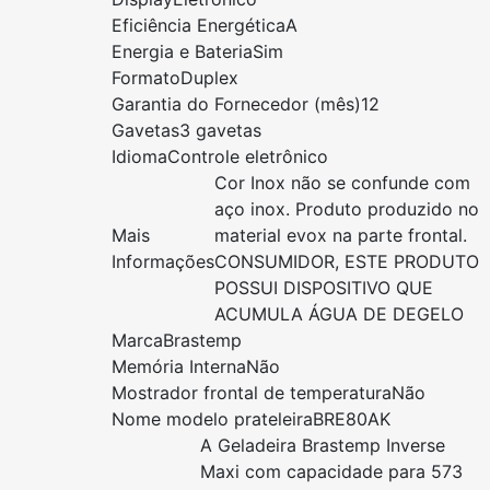
Eficiência Energética
A
Energia e Bateria
Sim
Formato
Duplex
Garantia do Fornecedor (mês)
12
Gavetas
3 gavetas
Idioma
Controle eletrônico
Cor Inox não se confunde com
aço inox. Produto produzido no
Mais
material evox na parte frontal.
Informações
CONSUMIDOR, ESTE PRODUTO
POSSUI DISPOSITIVO QUE
ACUMULA ÁGUA DE DEGELO
Marca
Brastemp
Memória Interna
Não
Mostrador frontal de temperatura
Não
Nome modelo prateleira
BRE80AK
A Geladeira Brastemp Inverse
Maxi com capacidade para 573