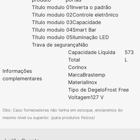
Título modulo 01
Inverta o padrão
Título modulo 02
Controle eletrônico
Título modulo 03
Capacidade
Título modulo 04
Smart Bar
Título modulo 05
Iluminação LED
Trava de segurança
Não
Capacidade Líquida
573
Total
L
Cor
Inox
Informações
Marca
Brastemp
complementares
Material
Inox
Tipo de Degelo
Frost Free
Voltagem
127 V
Obs: Caso fornecedores não tenha em estoque, enviaremos do
mesmo nível ou superior.
(para produtos fisicos)