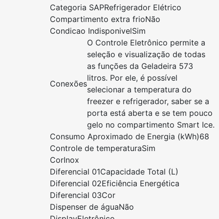
Categoria SAP
Refrigerador Elétrico
Compartimento extra frio
Não
Condicao Indisponivel
Sim
O Controle Eletrônico permite a
seleção e visualização de todas
as funções da Geladeira 573
litros. Por ele, é possível
Conexões
selecionar a temperatura do
freezer e refrigerador, saber se a
porta está aberta e se tem pouco
gelo no compartimento Smart Ice.
Consumo Aproximado de Energia (kWh)
68
Controle de temperatura
Sim
Cor
Inox
Diferencial 01
Capacidade Total (L)
Diferencial 02
Eficiência Energética
Diferencial 03
Cor
Dispenser de água
Não
Display
Eletrônico