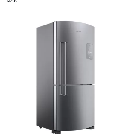
BAR
#47206