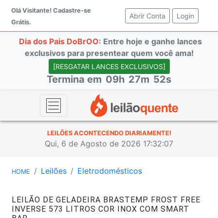
Olá Visitante!
Cadastre-se
Abrir Conta
(current)
Login
Grátis.
Dia dos Pais DoBrOO
: Entre hoje e ganhe lances
exclusivos para presentear quem você ama!
[RESGATAR LANCES EXCLUSIVOS]
Termina em
09h
27m
51s
LEILÕES ACONTECENDO DIARIAMENTE!
Qui, 6 de Agosto de 2026 17:32:08
Leilões
Eletrodomésticos
HOME
LEILÃO DE GELADEIRA BRASTEMP FROST FREE
INVERSE 573 LITROS COR INOX COM SMART