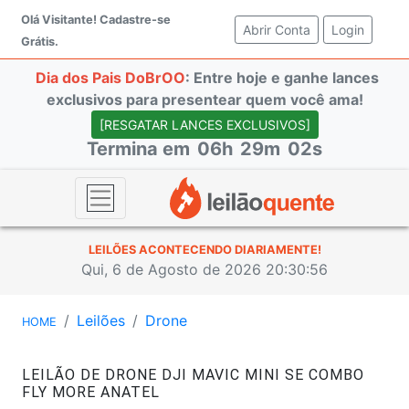
Olá Visitante!
Cadastre-se
Abrir Conta
(current)
Login
Grátis.
Dia dos Pais DoBrOO
: Entre hoje e ganhe lances
exclusivos para presentear quem você ama!
[RESGATAR LANCES EXCLUSIVOS]
Termina em
06h
29m
02s
LEILÕES ACONTECENDO DIARIAMENTE!
Qui, 6 de Agosto de 2026 20:30:56
Leilões
Drone
HOME
LEILÃO DE DRONE DJI MAVIC MINI SE COMBO
FLY MORE ANATEL
#47214