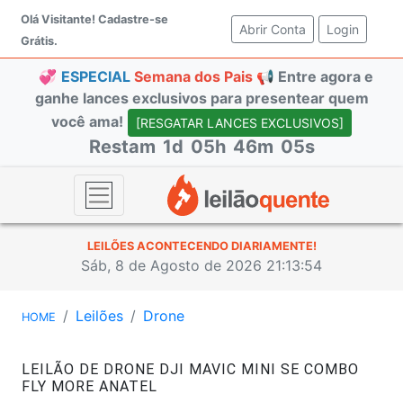
Olá Visitante!
Cadastre-se
Abrir Conta
(current)
Login
Grátis.
💞
ESPECIAL
Semana dos Pais 📢
Entre agora e
ganhe lances exclusivos para presentear quem
você ama!
[RESGATAR LANCES EXCLUSIVOS]
Restam
1d
05h
46m
05s
LEILÕES ACONTECENDO DIARIAMENTE!
Sáb, 8 de Agosto de 2026 21:13:54
Leilões
Drone
HOME
LEILÃO DE DRONE DJI MAVIC MINI SE COMBO
FLY MORE ANATEL
#44642