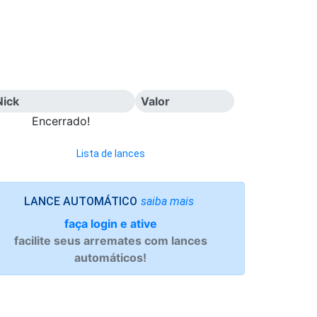
Nick
Valor
Encerrado!
Lista de lances
saiba mais
LANCE AUTOMÁTICO
faça login e ative
facilite seus arremates com lances
automáticos!