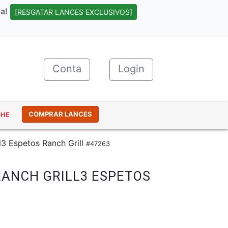
a!
[RESGATAR LANCES EXCLUSIVOS]
Conta
(current)
Login
COMPRAR LANCES
NHE
l3 Espetos Ranch Grill
#47263
RANCH GRILL3 ESPETOS