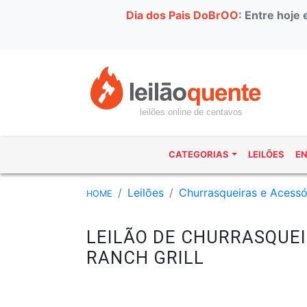
Dia dos Pais DoBrOO
: Entre hoje
leilões online de centavos
CATEGORIAS
LEILÕES
E
Leilões
Churrasqueiras e Acessó
HOME
LEILÃO DE CHURRASQUEI
RANCH GRILL
#47263