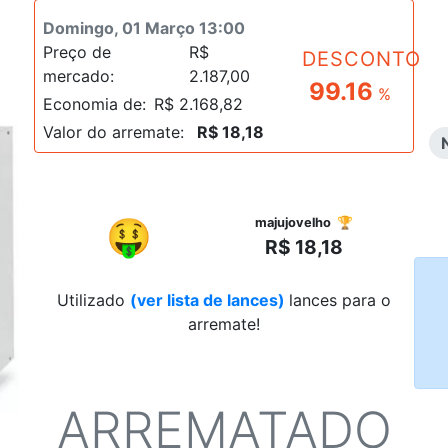
Domingo, 01 Março 13:00
Preço de
R$
DESCONTO
mercado:
2.187,00
99.16
%
Economia de:
R$ 2.168,82
Valor do arremate:
R$ 18,18
R$
🤑
majujovelho 🏆
R$ 18,18
Utilizado
(ver lista de lances)
lances para o
arremate!
ARREMATADO