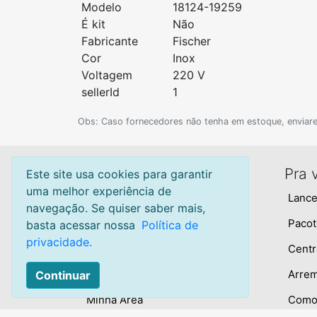
Modelo
18124-19259
É kit
Não
Fabricante
Fischer
Cor
Inox
Voltagem
220 V
sellerId
1
Obs: Caso fornecedores não tenha em estoque, enviar
Leilão Quente
Pra 
Este site usa cookies para garantir
uma melhor experiência de
Leilões online
Lance
navegação. Se quiser saber mais,
Leilões arrematados
Pacot
basta acessar nossa
Política de
privacidade.
Leilão para iniciante
Centr
Leilão lance retornável
Arre
Continuar
Minha Área
Como 