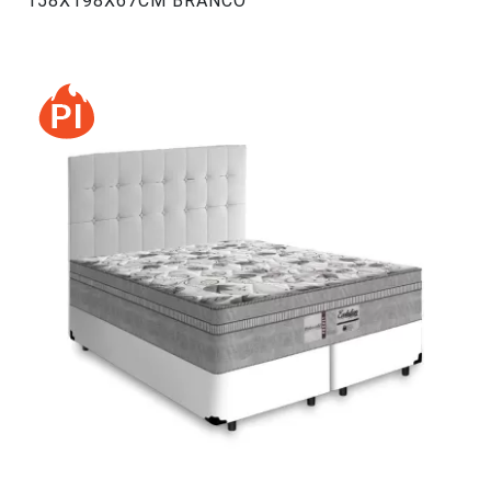
158X198X67CM BRANCO
#47119