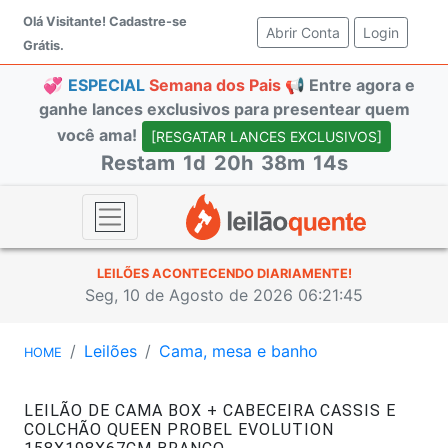
Olá Visitante!
Cadastre-se
Abrir Conta
(current)
Login
Grátis.
💞
ESPECIAL
Semana dos Pais 📢
Entre agora e
ganhe lances exclusivos para presentear quem
você ama!
[RESGATAR LANCES EXCLUSIVOS]
Restam
1d
20h
38m
14s
LEILÕES ACONTECENDO DIARIAMENTE!
Seg, 10 de Agosto de 2026 06:21:45
Leilões
Cama, mesa e banho
HOME
LEILÃO DE CAMA BOX + CABECEIRA CASSIS E
COLCHÃO QUEEN PROBEL EVOLUTION