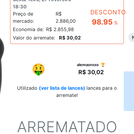
18:30
DESCONTO
Preço de
R$
98.95
mercado:
2.886,00
%
Economia de:
R$ 2.855,98
Valor do arremate:
R$ 30,02
R$
🤑
alemaoroxo 🏆
R$ 30,02
Utilizado
(ver lista de lances)
lances para o
arremate!
ARREMATADO