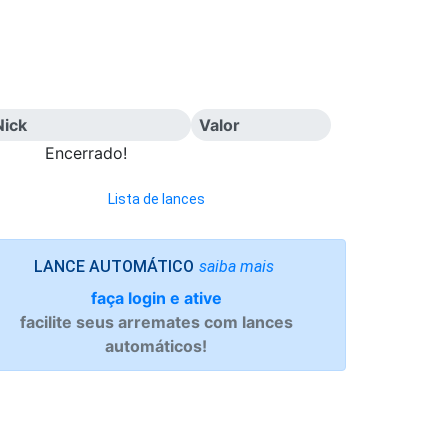
Nick
Valor
Encerrado!
Lista de lances
saiba mais
LANCE AUTOMÁTICO
faça login e ative
facilite seus arremates com lances
automáticos!