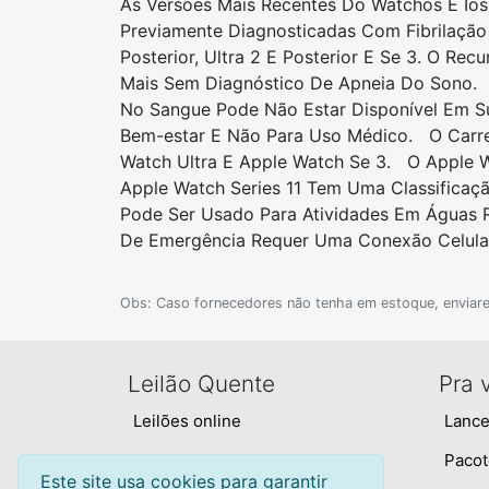
As Versões Mais Recentes Do Watchos E Io
Previamente Diagnosticadas Com Fibrilação 
Posterior, Ultra 2 E Posterior E Se 3. O R
Mais Sem Diagnóstico De Apneia Do Sono. O
No Sangue Pode Não Estar Disponível Em Sua
Bem-estar E Não Para Uso Médico. O Carre
Watch Ultra E Apple Watch Se 3. O Apple 
Apple Watch Series 11 Tem Uma Classificaç
Pode Ser Usado Para Atividades Em Águas 
De Emergência Requer Uma Conexão Celular
Obs: Caso fornecedores não tenha em estoque, enviar
Leilão Quente
Pra 
Leilões online
Lance
Leilões arrematados
Pacot
Este site usa cookies para garantir