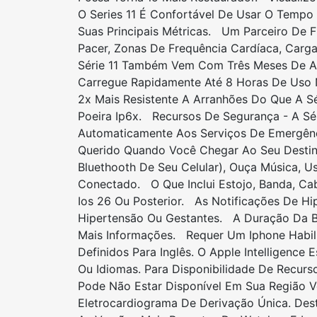
O Series 11 É Confortável De Usar O Tempo
Suas Principais Métricas. Um Parceiro De 
Pacer, Zonas De Frequência Cardíaca, Carg
Série 11 Também Vem Com Três Meses De Ap
Carregue Rapidamente Até 8 Horas De Uso
2x Mais Resistente A Arranhões Do Que A S
Poeira Ip6x. Recursos De Segurança - A Sé
Automaticamente Aos Serviços De Emergênc
Querido Quando Você Chegar Ao Seu Desti
Bluethooth De Seu Celular), Ouça Música, Us
Conectado. O Que Inclui Estojo, Banda, C
Ios 26 Ou Posterior. As Notificações De H
Hipertensão Ou Gestantes. A Duração Da B
Mais Informações. Requer Um Iphone Habilit
Definidos Para Inglês. O Apple Intelligenc
Ou Idiomas. Para Disponibilidade De Recurs
Pode Não Estar Disponível Em Sua Região V
Eletrocardiograma De Derivação Única. Des