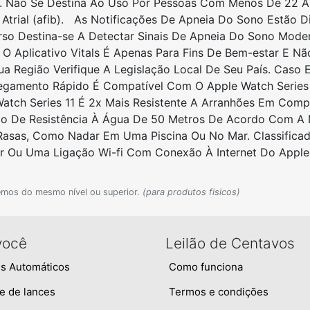
s. Não Se Destina Ao Uso Por Pessoas Com Menos De 22 
Atrial (afib). As Notificações De Apneia Do Sono Estão D
ecurso Destina-se A Detectar Sinais De Apneia Do Sono Mo
 Aplicativo Vitals É Apenas Para Fins De Bem-estar E Nã
 Região Verifique A Legislação Local De Seu País. Caso E
gamento Rápido É Compatível Com O Apple Watch Series 7
Watch Series 11 É 2x Mais Resistente A Arranhões Em Co
ão De Resistência À Água De 50 Metros De Acordo Com A N
Rasas, Como Nadar Em Uma Piscina Ou No Mar. Classifica
 Ou Uma Ligação Wi-fi Com Conexão À Internet Do Apple
emos do mesmo nível ou superior.
(para produtos fisicos)
você
Leilão de Centavos
s Automáticos
Como funciona
e de lances
Termos e condições