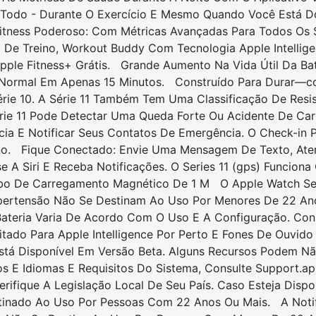
 Todo - Durante O Exercício E Mesmo Quando Você Está Do
Fitness Poderoso: Com Métricas Avançadas Para Todos Os
a De Treino, Workout Buddy Com Tecnologia Apple Intellig
ple Fitness+ Grátis. Grande Aumento Na Vida Útil Da Bat
 Normal Em Apenas 15 Minutos. Construído Para Durar—c
érie 10. A Série 11 Também Tem Uma Classificação De Resi
rie 11 Pode Detectar Uma Queda Forte Ou Acidente De Car
ia E Notificar Seus Contatos De Emergência. O Check-in 
no. Fique Conectado: Envie Uma Mensagem De Texto, At
e A Siri E Receba Notificações. O Series 11 (gps) Funcion
abo De Carregamento Magnético De 1 M O Apple Watch Seri
ipertensão Não Se Destinam Ao Uso Por Menores De 22 An
ateria Varia De Acordo Com O Uso E A Configuração. Cons
ado Para Apple Intelligence Por Perto E Fones De Ouvido 
e Está Disponível Em Versão Beta. Alguns Recursos Podem N
os E Idiomas E Requisitos Do Sistema, Consulte Support.a
erifique A Legislação Local De Seu País. Caso Esteja Dis
tinado Ao Uso Por Pessoas Com 22 Anos Ou Mais. A Notif