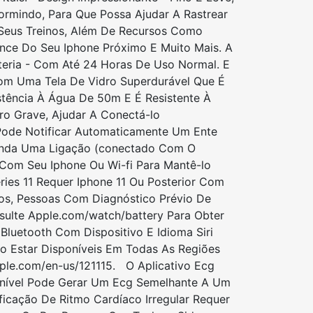
rmindo, Para Que Possa Ajudar A Rastrear
 Seus Treinos, Além De Recursos Como
ence Do Seu Iphone Próximo E Muito Mais. A
eria - Com Até 24 Horas De Uso Normal. E
om Uma Tela De Vidro Superdurável Que É
stência À Água De 50m E É Resistente À
ro Grave, Ajudar A Conectá-lo
Pode Notificar Automaticamente Um Ente
enda Uma Ligação (conectado Com O
a Com Seu Iphone Ou Wi-fi Para Mantê-lo
es 11 Requer Iphone 11 Ou Posterior Com
os, Pessoas Com Diagnóstico Prévio De
ulte Apple.com/watch/battery Para Obter
Bluetooth Com Dispositivo E Idioma Siri
ão Estar Disponíveis Em Todas As Regiões
pple.com/en-us/121115. O Aplicativo Ecg
ponível Pode Gerar Um Ecg Semelhante A Um
icação De Ritmo Cardíaco Irregular Requer