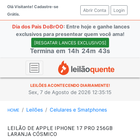
Olá Visitante!
Cadastre-se
Abrir Conta
(current)
Login
Grátis.
Dia dos Pais DoBrOO
: Entre hoje e ganhe lances
exclusivos para presentear quem você ama!
[RESGATAR LANCES EXCLUSIVOS]
Termina em
14h
24m
42s
LEILÕES ACONTECENDO DIARIAMENTE!
Sex, 7 de Agosto de 2026 12:35:16
Leilões
Celulares e Smatphones
HOME
LEILÃO DE APPLE IPHONE 17 PRO 256GB
LARANJA CÓSMICO
#47308