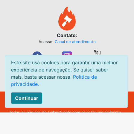
Contato:
Acesse:
Canal de atendimento
Este site usa cookies para garantir uma melhor
experiência de navegação. Se quiser saber
mais, basta acessar nossa
Política de
privacidade.
Continuar
Leilão Quente Site de Leilão de Centavos. Leilões acontecendo
diariamente.
Todas as páginas do
LeilaoQuente.com.br
estão em ambiente
seguro.
© leilaoquente.com.br todos os direitos reservados