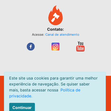
Contato:
Acesse:
Canal de atendimento
Este site usa cookies para garantir uma melhor
Leilão Quente Site de Leilão de Centavos. Leilões acontecendo
experiência de navegação. Se quiser saber
diariamente.
mais, basta acessar nossa
Política de
Todas as páginas do
LeilaoQuente.com.br
estão em ambiente
privacidade.
seguro.
© leilaoquente.com.br todos os direitos reservados
Continuar