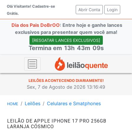
Olá Visitante!
Cadastre-se
Abrir Conta
(current)
Login
Grátis.
Dia dos Pais DoBrOO
: Entre hoje e ganhe lances
exclusivos para presentear quem você ama!
[RESGATAR LANCES EXCLUSIVOS]
Termina em
13h
43m
09s
LEILÕES ACONTECENDO DIARIAMENTE!
Sex, 7 de Agosto de 2026 13:16:49
Leilões
Celulares e Smatphones
HOME
LEILÃO DE APPLE IPHONE 17 PRO 256GB
LARANJA CÓSMICO
#47289