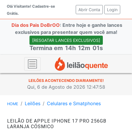
Olá Visitante!
Cadastre-se
Abrir Conta
(current)
Login
Grátis.
Dia dos Pais DoBrOO
: Entre hoje e ganhe lances
exclusivos para presentear quem você ama!
[RESGATAR LANCES EXCLUSIVOS]
Termina em
14h
12m
01s
LEILÕES ACONTECENDO DIARIAMENTE!
Qui, 6 de Agosto de 2026 12:47:58
Leilões
Celulares e Smatphones
HOME
LEILÃO DE APPLE IPHONE 17 PRO 256GB
LARANJA CÓSMICO
#47233