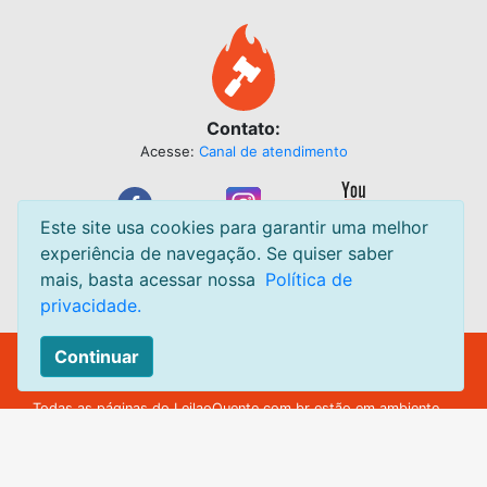
Contato:
Acesse:
Canal de atendimento
Este site usa cookies para garantir uma melhor
experiência de navegação. Se quiser saber
mais, basta acessar nossa
Política de
privacidade.
Continuar
Leilão Quente Site de Leilão de Centavos. Leilões acontecendo
diariamente.
Todas as páginas do
LeilaoQuente.com.br
estão em ambiente
seguro.
© leilaoquente.com.br todos os direitos reservados