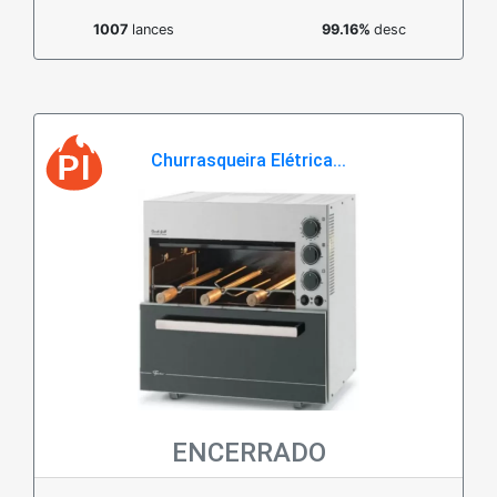
1007
lances
99.16%
desc
Churrasqueira Elétrica...
ENCERRADO
Em estoque