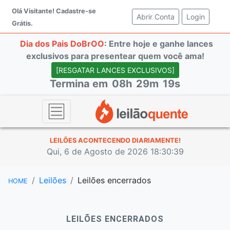
Olá Visitante!
Cadastre-se
Abrir Conta
(current)
Login
Grátis.
Dia dos Pais DoBrOO
: Entre hoje e ganhe lances
exclusivos para presentear quem você ama!
[RESGATAR LANCES EXCLUSIVOS]
Termina em
08h
29m
18s
LEILÕES ACONTECENDO DIARIAMENTE!
Qui, 6 de Agosto de 2026 18:30:40
Leilões
Leilões encerrados
HOME
LEILÕES ENCERRADOS
#8