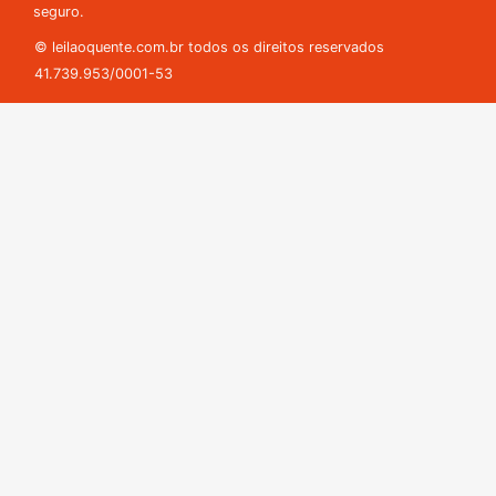
seguro.
© leilaoquente.com.br todos os direitos reservados
41.739.953/0001-53